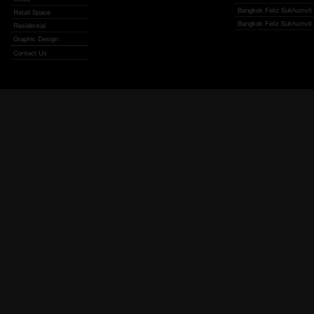
Bangkok Feliz Sukhumvit 6
Retail Space
Bangkok Feliz Sukhumvit 6
Residential
Graphic Design
Contact Us