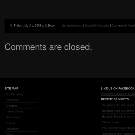
Friday, July 3rd, 2009 at 2:26 pm
Architecture
|
Hospitality
|
Interior
|
Commercial
,
Hote
Comments are closed.
SITE MAP
LIKE US ON FACEBOOK
Paraphrase Architect Fac
Our Company
RECENT PROJECTS
Philosophy
Bangkok Feliz Sukhumvit 
Architect
Bangkok Feliz Sukhumvit
Interior Design
Bangkok Feliz Sukhumvit 
Renovation
Felice House
Portfolio
Wire Condominium Ratch
Hospitality
Chateau in Town Sukhumv
Office