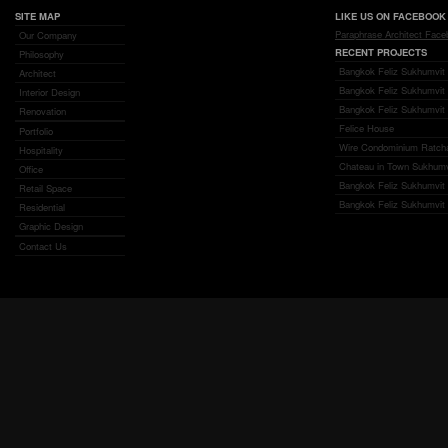
SITE MAP
LIKE US ON FACEBOOK
Paraphrase Architect Fac
Our Company
RECENT PROJECTS
Philosophy
Bangkok Feliz Sukhumvit 
Architect
Bangkok Feliz Sukhumvit
Interior Design
Bangkok Feliz Sukhumvit 
Renovation
Felice House
Portfolio
Wire Condominium Ratch
Hospitality
Chateau in Town Sukhumv
Office
Bangkok Feliz Sukhumvit 6
Retail Space
Bangkok Feliz Sukhumvit 6
Residential
Graphic Design
Contact Us