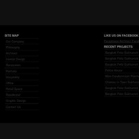
SITE MAP
LIKE US ON FACEBOOK
Paraphrase Architect Fac
Our Company
RECENT PROJECTS
Philosophy
Bangkok Feliz Sukhumvit 
Architect
Bangkok Feliz Sukhumvit
Interior Design
Bangkok Feliz Sukhumvit 
Renovation
Felice House
Portfolio
Wire Condominium Ratch
Hospitality
Chateau in Town Sukhumv
Office
Bangkok Feliz Sukhumvit 6
Retail Space
Bangkok Feliz Sukhumvit 6
Residential
Graphic Design
Contact Us