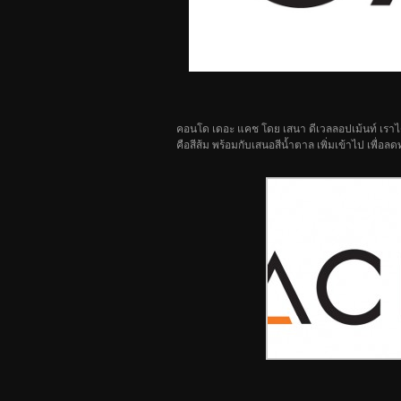
คอนโด เดอะ แคช โดย เสนา ดีเวลลอปเม้นท์ เรา
คือสีส้ม พร้อมกับเสนอสีน้ำตาล เพิ่มเข้าไป เพื