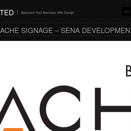
ITED
Our
Approach Your Business With Design
CACHE SIGNAGE – SENA DEVELOPMENT